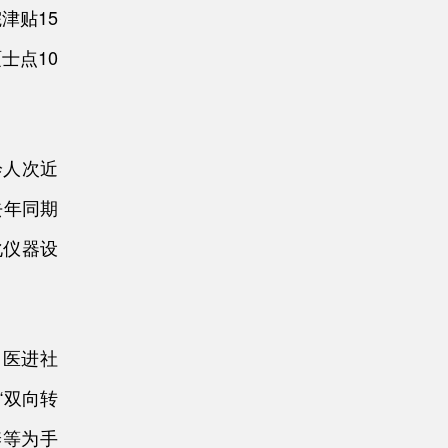
津贴15
士点10
诊人次近
去年同期
化仪器设
中医进社
“双向转
养等为手