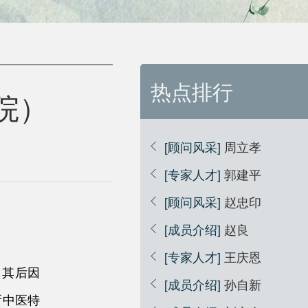
热点排行
院）
[顾问风采]
周立孝
[专家人才]
郭建平
[顾问风采]
赵忠印
[成员介绍]
赵良
[专家人才]
王庆恩
。其后因
[成员介绍]
孙自新
所中医特