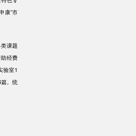
申康”市
各类课题
资助经费
实验室1
6篇。统