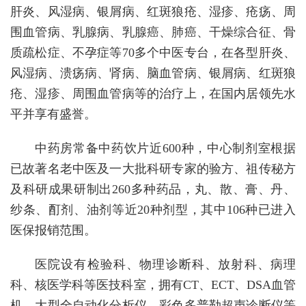
肝炎、风湿病、银屑病、红斑狼疮、湿疹、疮疡、周
围血管病、乳腺病、乳腺癌、肺癌、干燥综合征、骨
质疏松症、不孕症等70多个中医专台，在各型肝炎、
风湿病、溃疡病、肾病、脑血管病、银屑病、红斑狼
疮、湿疹、周围血管病等的治疗上，在国内居领先水
平并享有盛誉。
中药房常备中药饮片近600种，中心制剂室根据
已故著名老中医及一大批科研专家的验方、祖传秘方
及科研成果研制出260多种药品，丸、散、膏、丹、
纱条、酊剂、油剂等近20种剂型，其中106种已进入
医保报销范围。
医院设有检验科、物理诊断科、放射科、病理
科、核医学科等医技科室，拥有CT、ECT、DSA血管
机、大型全自动化分析仪、彩色多普勒超声诊断仪等